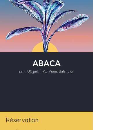
ABACA
sam. 06 juil.
  |  
Au Vieux Balancier
Les réservations sont closes
Voir d'autres événements
Réservation