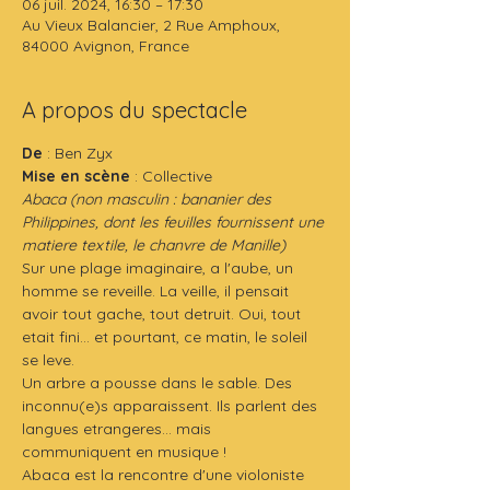
06 juil. 2024, 16:30 – 17:30
Au Vieux Balancier, 2 Rue Amphoux,
84000 Avignon, France
A propos du spectacle
De
 : Ben Zyx
Mise en scène
 : Collective
Abaca (non masculin : bananier des 
Philippines, dont les feuilles fournissent une 
matiere textile, le chanvre de Manille)
Sur une plage imaginaire, a l'aube, un 
homme se reveille. La veille, il pensait 
avoir tout gache, tout detruit. Oui, tout 
etait fini... et pourtant, ce matin, le soleil 
se leve.
Un arbre a pousse dans le sable. Des 
inconnu(e)s apparaissent. Ils parlent des 
langues etrangeres... mais 
communiquent en musique !
Abaca est la rencontre d'une violoniste 