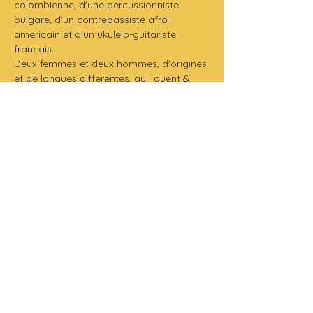
colombienne, d'une percussionniste 
bulgare, d'un contrebassiste afro-
americain et d'un ukulelo-guitariste 
francais.
Deux femmes et deux hommes, d'origines 
et de langues differentes, qui jouent & 
chantent les musiques du monde entier, 
voyagent en melodies, harmonisent les 
sons & les couleurs.
Ces quatre Etrangers se rassemblent 
autour d'un repertoire original : leurs 
chansons poussent avec eux comme les 
feuilles d'un jeune arbre, qu'ils arrosent 
patiemment et autour duquel ils font 
dialoguer leurs cultures.
La musique est bien un langage universel !
Production
 : La Cabra
Durée
 : 1h
Tarifs :
- Normal : 20€
- Abonne : 14€