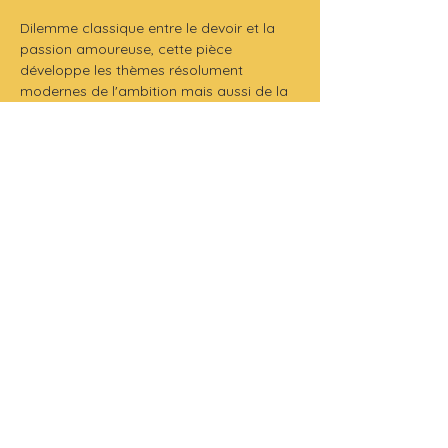
Dilemme classique entre le devoir et la 
passion amoureuse, cette pièce 
développe les thèmes résolument 
modernes de l'ambition mais aussi de la 
liberté de décider de sa vie, de son destin.

Dans une mise en scène, simple, 
esthétique, respectueuse de l'auteur, la 
tragédie s'épanouit dans toute sa 
mesure et donne à réfléchir sur nos choix 
et nos priorités intimes...
Distribution (en alternance) : Aura Coben, 
Martin Deldon, Doriane Emerit, Gwenegan 
Le Moëllic, Paul Nicolas
Production 
: Rugir l’Art !
Durée
 : 1h10 min
Tarifs
 :
- Normal : 19€
- Abonné : 13€
- Réduit: 13€