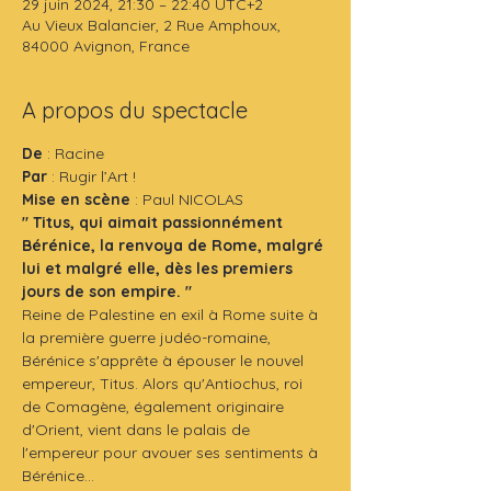
29 juin 2024, 21:30 – 22:40 UTC+2
Au Vieux Balancier, 2 Rue Amphoux,
84000 Avignon, France
A propos du spectacle
De
 : Racine
Par 
: Rugir l’Art !
Mise en scène
 : Paul NICOLAS
" Titus, qui aimait passionnément 
Bérénice, la renvoya de Rome, malgré 
lui et malgré elle, dès les premiers 
jours de son empire. "
Reine de Palestine en exil à Rome suite à 
la première guerre judéo-romaine, 
Bérénice s'apprête à épouser le nouvel 
empereur, Titus. Alors qu'Antiochus, roi 
de Comagène, également originaire 
d'Orient, vient dans le palais de 
l'empereur pour avouer ses sentiments à 
Bérénice...
