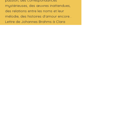
passion, des correspondances 
mystérieuses, des œuvres inattendues, 
des relations entre les noms et leur 
mélodie, des histoires d'amour encore...
Lettre de Johannes Brahms à Clara 
Schumann:
« La Chaconne est pour moi l'un des plus 
merveilleux et inimaginables morceaux de 
musique qui existent. Sur un système et 
pour un petit instrument, Bach crée un 
monde plein de pensées profondes et de 
puissantes sensations. Si je m'imaginais 
avoir pu écrire cette œuvre ou simplement 
la commencer, je suis certain que l'énorme 
excitation et le choc m'auraient rendu fou. »
Production 
: Sa Muse www.samuse.pro
Durée
 : 64 mn
Tarifs
 :
•  Normal : 19€
•  Abonné : 13€
•  Réduit : 13€
•  Enfant : 10€