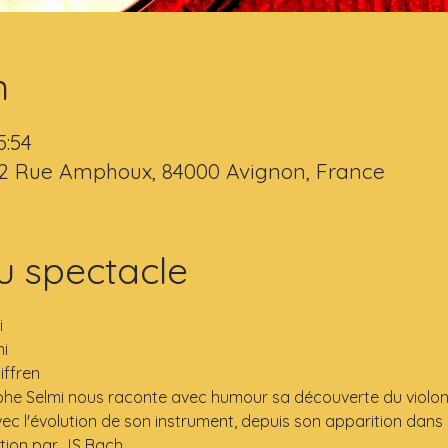
n
5:54
 2 Rue Amphoux, 84000 Avignon, France
u spectacle
i
i
iffren
ophe Selmi nous raconte avec humour sa découverte du violo
vec l'évolution de son instrument, depuis son apparition dans l
tion par JS Bach.