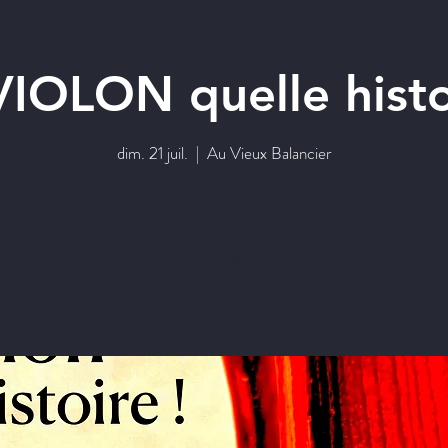
IOLON quelle histo
dim. 21 juil.
  |  
Au Vieux Balancier
Les réservations sont closes
Voir d'autres événements