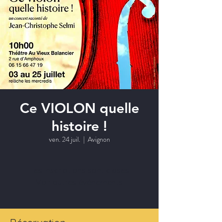
Ce VIOLON quelle
histoire !
ven. 24 juil.
  |  
Avignon
Les inscriptions sont closes
Voir autres événements