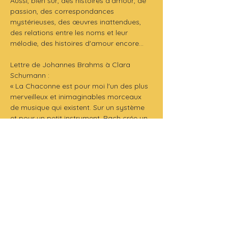
Aussi, bien sûr, des histoires d'amour, de 
passion, des correspondances 
mystérieuses, des œuvres inattendues, 
des relations entre les noms et leur 
mélodie, des histoires d'amour encore...
Lettre de Johannes Brahms à Clara 
Schumann :
« La Chaconne est pour moi l'un des plus 
merveilleux et inimaginables morceaux 
de musique qui existent. Sur un système 
et pour un petit instrument, Bach crée un 
monde plein de pensées profondes et de 
puissantes sensations. Si je m'imaginais 
avoir pu écrire cette œuvre ou 
simplement la commencer, je suis certain 
que l'énorme excitation et le choc 
m'auraient rendu fou. »
Production 
: SA MUSE
Durée
 : 64 min