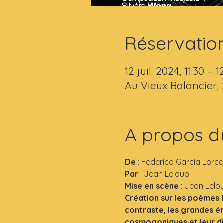
Réservatio
12 juil. 2024, 11:30 – 1
Au Vieux Balancier,
A propos d
De
 : Federico García Lorc
Par 
: Jean Leloup
Mise en scène
 : Jean Lelo
Création sur les poèmes l
contraste, les grandes ém
cosmogoniques et leur dim