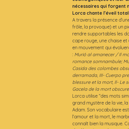
nécessaires qui forgent n
Lorca chante l’éveil total
A travers la présence d’une
frôle, la provoque) et un pi
rendre supportables les do
cape rouge, une chaise et 
en mouvement qui évolueron
:
 Murió al amanecer / Il mo
romance somnambule; Muer
Casida des colombes obscur
derramada, III- Cuerpo pre
blessure et la mort, Il- Le 
Gacela de la mort obscur
Lorca utilise “des mots simp
grand mystère de la vie, la
Adam. Son vocabulaire est sem
l’amour et la mort, le marbr
connaît bien la musique. C