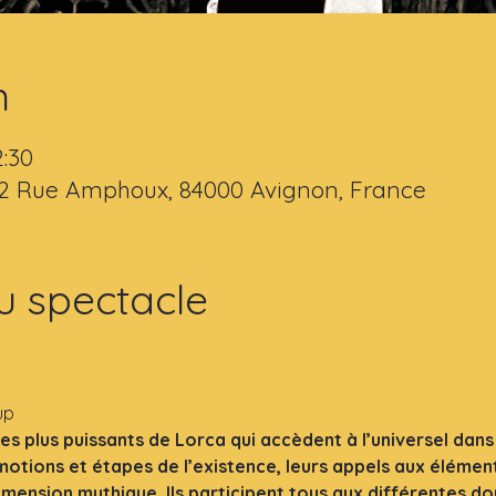
n
2:30
 2 Rue Amphoux, 84000 Avignon, France
u spectacle
a
up
es plus puissants de Lorca qui accèdent à l’universel dans 
otions et étapes de l’existence, leurs appels aux élément
ension mythique. Ils participent tous aux différentes dou