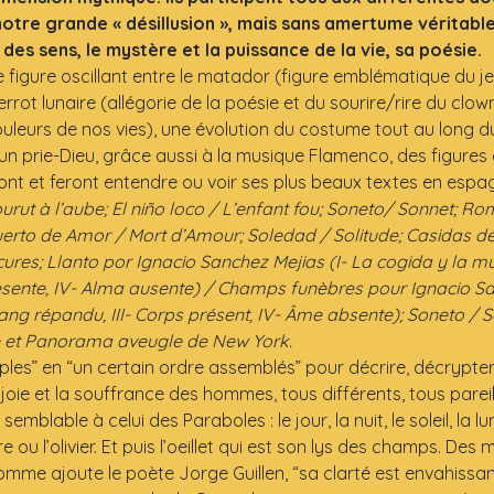
otre grande « désillusion », mais sans amertume véritable 
 des sens, le mystère et la puissance de la vie, sa poésie.
 figure oscillant entre le matador (figure emblématique du jeu 
errot lunaire (allégorie de la poésie et du sourire/rire du clo
uleurs de nos vies), une évolution du costume tout au long d
un prie-Dieu, grâce aussi à la musique Flamenco, des figures
t et feront entendre ou voir ses plus beaux textes en espagn
urut à l’aube; El niño loco / L’enfant fou; Soneto/ Sonnet; 
to de Amor / Mort d’Amour; Soledad / Solitude; Casidas de
es; Llanto por Ignacio Sanchez Mejias (I- La cogida y la mue
sente, IV- Alma ausente) / Champs funèbres pour Ignacio San
sang répandu, III- Corps présent, IV- Âme absente); Soneto / 
e et Panorama aveugle de New York.
les” en “un certain ordre assemblés” pour décrire, décrypter,
 joie et la souffrance des hommes, tous différents, tous pareil
blable à celui des Paraboles : le jour, la nuit, le soleil, la lun
e ou l’olivier. Et puis l’oeillet qui est son lys des champs. Des 
omme ajoute le poète Jorge Guillen, “sa clarté est envahissant