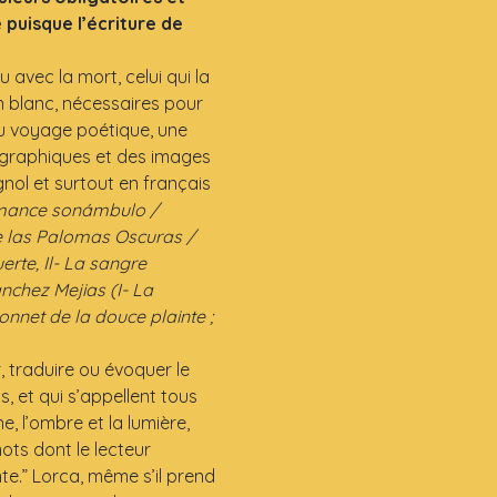
puisque l’écriture de 
avec la mort, celui qui la 
wn blanc, nécessaires pour 
u voyage poétique, une 
 graphiques et des images 
ol et surtout en français 
Romance sonámbulo / 
 las Palomas Oscuras / 
rte, Il- La sangre 
chez Mejias (I- La 
Sonnet de la douce plainte ; 
 traduire ou évoquer le 
s, et qui s’appellent tous 
e, l’ombre et la lumière, 
mots dont le lecteur 
e.” Lorca, même s’il prend 