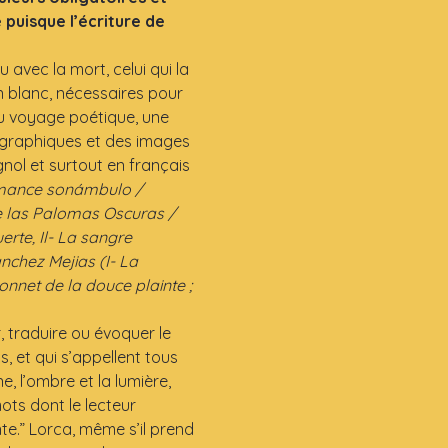
puisque l’écriture de 
avec la mort, celui qui la 
wn blanc, nécessaires pour 
u voyage poétique, une 
 graphiques et des images 
ol et surtout en français 
Romance sonámbulo / 
 las Palomas Oscuras / 
rte, Il- La sangre 
chez Mejias (I- La 
Sonnet de la douce plainte ; 
 traduire ou évoquer le 
s, et qui s’appellent tous 
e, l’ombre et la lumière, 
mots dont le lecteur 
e.” Lorca, même s’il prend 