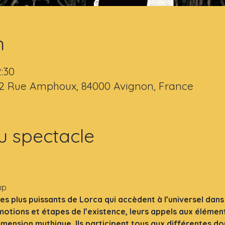
n
2:30
 2 Rue Amphoux, 84000 Avignon, France
u spectacle
a
up
es plus puissants de Lorca qui accèdent à l’universel dans 
otions et étapes de l’existence, leurs appels aux élément
ension mythique. Ils participent tous aux différentes dou