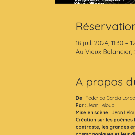
Réservatio
18 juil. 2024, 11:30 – 1
Au Vieux Balancier,
A propos d
De
 : Federico García Lorc
Par 
: Jean Leloup
Mise en scène
 : Jean Lelo
Création sur les poèmes l
contraste, les grandes ém
cosmogoniques et leur dim