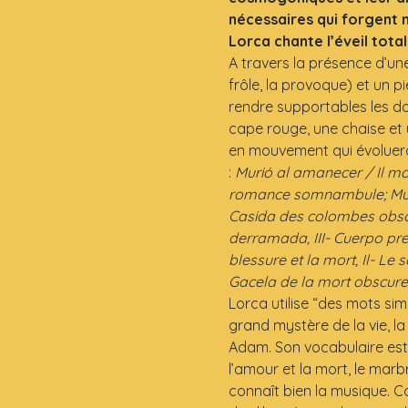
nécessaires qui forgent n
Lorca chante l’éveil total
A travers la présence d’une
frôle, la provoque) et un pi
rendre supportables les do
cape rouge, une chaise et 
en mouvement qui évolueron
:
 Murió al amanecer / Il mo
romance somnambule; Muer
Casida des colombes obscur
derramada, III- Cuerpo pre
blessure et la mort, Il- Le 
Gacela de la mort obscur
Lorca utilise “des mots simp
grand mystère de la vie, la
Adam. Son vocabulaire est sem
l’amour et la mort, le marbr
connaît bien la musique. C