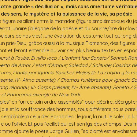
otre grande « désillusion », mais sans amertume véritable 
 des sens, le mystère et la puissance de la vie, sa poésie.
 figure oscillant entre le matador (figure emblématique du jeu 
errot lunaire (allégorie de la poésie et du sourire/rire du clo
uleurs de nos vies), une évolution du costume tout au long d
un prie-Dieu, grâce aussi à la musique Flamenco, des figures
t et feront entendre ou voir ses plus beaux textes en espagn
urut à l’aube; El niño loco / L’enfant fou; Soneto/ Sonnet; 
to de Amor / Mort d’Amour; Soledad / Solitude; Casidas de
es; Llanto por Ignacio Sanchez Mejias (I- La cogida y la mue
sente, IV- Alma ausente) / Champs funèbres pour Ignacio San
sang répandu, III- Corps présent, IV- Âme absente); Soneto / 
e et Panorama aveugle de New York.
les” en “un certain ordre assemblés” pour décrire, décrypter,
 joie et la souffrance des hommes, tous différents, tous pareil
blable à celui des Paraboles : le jour, la nuit, le soleil, la lun
e ou l’olivier. Et puis l’oeillet qui est son lys des champs. Des 
omme ajoute le poète Jorge Guillen, “sa clarté est envahissant