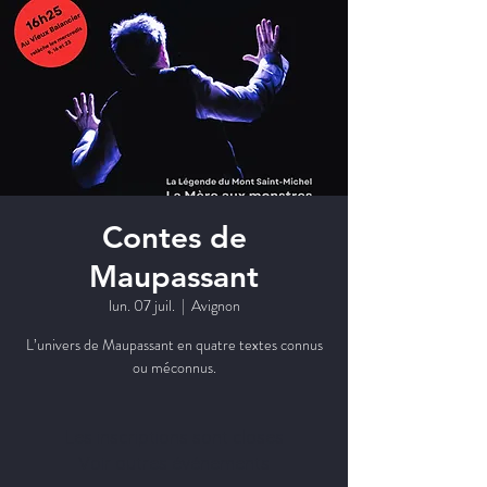
Contes de
Maupassant
lun. 07 juil.
  |  
Avignon
L’univers de Maupassant en quatre textes connus
ou méconnus.
Les inscriptions sont closes
Voir autres événements