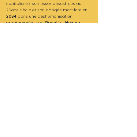
capitalisme, son essor désastreux au 
20
 siècle et son apogée mortifère en 
ème
2084
 dans une déshumanisation 
programmée type 
Orwell
 et 
Huxley
 .
Diogène l’antique pisse sur les 
convenances, crache sur les censeurs, 
bouscule les soumis avec 
humour
 et 
justesse.
Diogène fait partie de ses personnages 
que l’on croit fous, qui est fou, mais un 
fou éclairant. Le monde qu’il nous décrit 
est bien plus absurde que ses lubies.
Un spectacle 
politiquement 
incorrect
 et 
dangereusement 
jubilatoire
.
A méditer sans modération.
Production 
: Théâtre de La Parlote
Tarifs
 : AU CHAPEAU