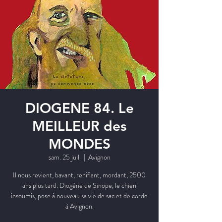
DIOGENE 84. Le
MEILLEUR des
MONDES
sam. 25 juil.
  |  
Avignon
Il nous revient, bavant, reniflant, mordant, 2500
ans plus tard. Diogène de Sinope, le chien
insoumis, pose à nouveau sa vie de sac et de corde
à Avignon.