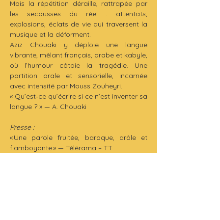
Mais la répétition déraille, rattrapée par 
les secousses du réel : attentats, 
explosions, éclats de vie qui traversent la 
musique et la déforment.
Aziz Chouaki y déploie une langue 
vibrante, mêlant français, arabe et kabyle, 
où l’humour côtoie la tragédie. Une 
partition orale et sensorielle, incarnée 
avec intensité par Mouss Zouheyri.
« Qu’est‑ce qu’écrire si ce n’est inventer sa 
langue ? » — A. Chouaki
Presse :
« Une parole fruitée, baroque, drôle et 
flamboyante » — Télérama – TT
« Un jeu véhément, judicieusement 
grotesque, d’un jus vigoureux » — 
L’Humanité
« On pense à Aziz Chouaki et l’on 
applaudit très fort Mouss Zouheyri, 
espiègle parfois, et bouleversant. Deux 