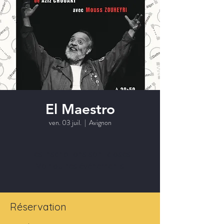
El Maestro
ven. 03 juil.
  |  
Avignon
Les inscriptions sont closes
Voir autres événements
Réservation