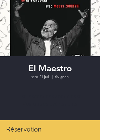
El Maestro
sam. 11 juil.
  |  
Avignon
Les inscriptions sont closes
Voir autres événements
Réservation