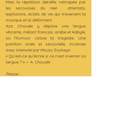
Mais la répétition déraille, rattrapée par 
les secousses du réel : attentats, 
explosions, éclats de vie qui traversent la 
musique et la déforment.
Aziz Chouaki y déploie une langue 
vibrante, mêlant français, arabe et kabyle, 
où l’humour côtoie la tragédie. Une 
partition orale et sensorielle, incarnée 
avec intensité par Mouss Zouheyri.
« Qu’est‑ce qu’écrire si ce n’est inventer sa 
langue ? » — A. Chouaki
Presse :
« Une parole fruitée, baroque, drôle et 
flamboyante » — Télérama – TT
« Un jeu véhément, judicieusement 
grotesque, d’un jus vigoureux » — 
L’Humanité
« On pense à Aziz Chouaki et l’on 
applaudit très fort Mouss Zouheyri, 
espiègle parfois, et bouleversant. Deux 