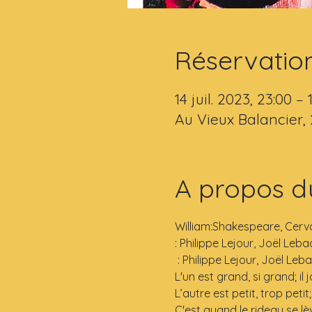
Réservatio
14 juil. 2023, 23:00 – 
Au Vieux Balancier,
A propos d
William:Shakespeare, Cerv
: Philippe Lejour, Joël Leb
 : Philippe Lejour, Joël Leb
L'un est grand, si grand; il j
L’autre est petit, trop petit
C'est quand le rideau se l