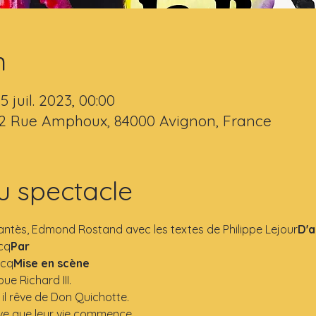
n
15 juil. 2023, 00:00
 2 Rue Amphoux, 84000 Avignon, France
u spectacle
antès, Edmond Rostand avec les textes de Philippe Lejour
D'a
acq
Par 
acq
Mise en scène
oue Richard III.
; il rêve de Don Quichotte.
ève que leur vie commence.