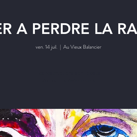
R A PERDRE LA R
ven. 14 juil.
  |  
Au Vieux Balancier
Les réservations sont closes
Voir autres événements