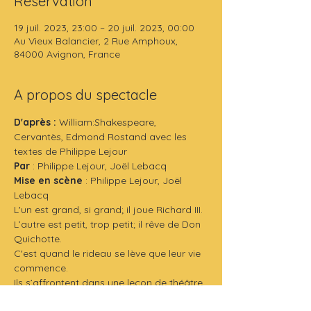
Réservation
19 juil. 2023, 23:00 – 20 juil. 2023, 00:00
Au Vieux Balancier, 2 Rue Amphoux,
84000 Avignon, France
A propos du spectacle
D'après : 
William:Shakespeare, 
Cervantès, Edmond Rostand avec les 
textes de Philippe Lejour
Par 
: Philippe Lejour, Joël Lebacq
Mise en scène
 : Philippe Lejour, Joël 
Lebacq
L'un est grand, si grand; il joue Richard III.
L’autre est petit, trop petit; il rêve de Don 
Quichotte.
C'est quand le rideau se lève que leur vie 
commence.
Ils s’affrontent dans une leçon de théâtre 
Masterclass jusqu'à la folie !