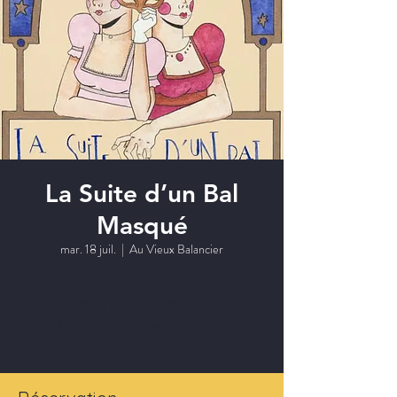
La Suite d’un Bal
Masqué
mar. 18 juil.
  |  
Au Vieux Balancier
Les réservations sont closes
Voir d'autres événements