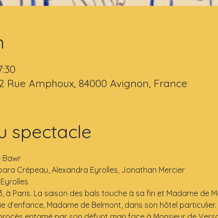
n
7:30
 2 Rue Amphoux, 84000 Avignon, France
u spectacle
e Bawr
rbara Crépeau, Alexandra Eyrolles, Jonathan Mercier
 Eyrolles
à Paris. La saison des bals touche à sa fin et Madame de Mar
ie d’enfance, Madame de Belmont, dans son hôtel particulier. 
un procès entamé par son défunt mari face à Monsieur de Versa