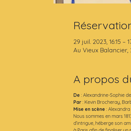
Réservatio
29 juil. 2023, 16:15 – 1
Au Vieux Balancier,
A propos d
De
 : Alexandrine-Sophie d
Par 
: Kevin Brocheray, Ba
Mise en scène
 : Alexandra
Nous sommes en mars 1813, 
d’intrigue, héberge son am
à Paris afin de finaliser 