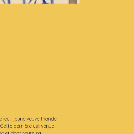
euil, jeune veuve friande 
Cette dernière est venue 
c et dont toute sa 