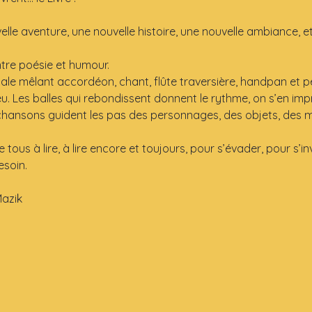
e aventure, une nouvelle histoire, une nouvelle ambiance, et s
ntre poésie et humour.
nale mêlant accordéon, chant, flûte traversière, handpan et p
u. Les balles qui rebondissent donnent le rythme, on s’en imp
chansons guident les pas des personnages, des objets, des m
 tous à lire, à lire encore et toujours, pour s’évader, pour s’in
esoin.
azik