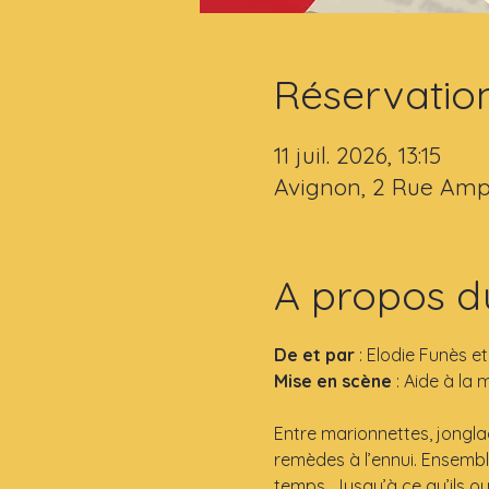
Réservatio
11 juil. 2026, 13:15
Avignon, 2 Rue Amp
A propos d
De et par
 : Elodie Funès e
Mise en scène
 : Aide à la
Entre marionnettes, jongl
remèdes à l’ennui. Ensembl
temps. Jusqu’à ce qu’ils ouv