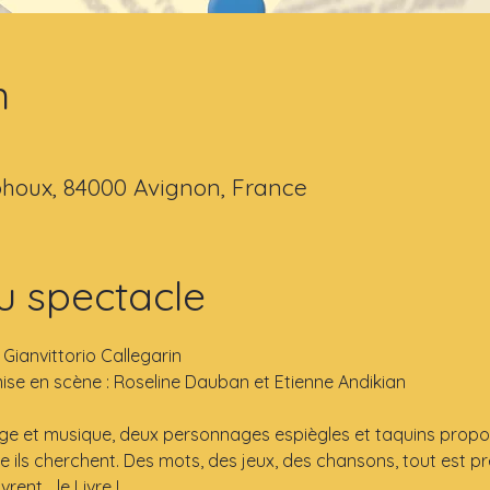
n
houx, 84000 Avignon, France
u spectacle
t Gianvittorio Callegarin
 mise en scène : Roseline Dauban et Etienne Andikian
age et musique, deux personnages espiègles et taquins propo
e ils cherchent. Des mots, des jeux, des chansons, tout est pr
rent… le Livre !