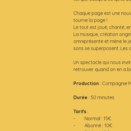
Chaque page est une nouvell
tourne la page !
Le tout est joué, chanté, e
La musique, création origi
omniprésente et mène le je
sons se superposent. Les 
Un spectacle qui nous invite
retrouver quand on en a b
Production 
: Compagnie M
Durée
 : 50 minutes
Tarifs
 : 
-        Normal : 15€
-        Abonné : 10€