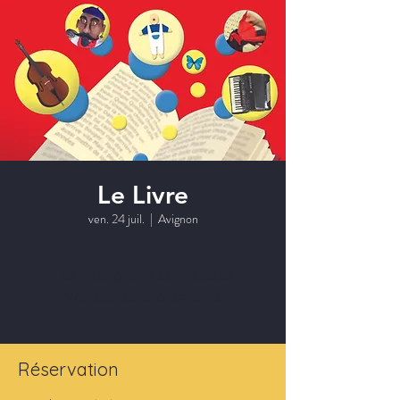
Le Livre
ven. 24 juil.
  |  
Avignon
Les inscriptions sont closes
Voir autres événements
Réservation