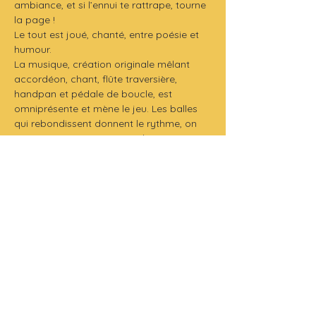
ambiance, et si l’ennui te rattrape, tourne 
la page !
Le tout est joué, chanté, entre poésie et 
humour.
La musique, création originale mêlant 
accordéon, chant, flûte traversière, 
handpan et pédale de boucle, est 
omniprésente et mène le jeu. Les balles 
qui rebondissent donnent le rythme, on 
s’en imprègne, s’en amuse, les sons se 
superposent. Les chansons guident les 
pas des personnages, des objets, des 
marionnettes.
Un spectacle qui nous invite tous à lire, à 
lire encore et toujours, pour s’évader, 
pour s’inventer, pour s’oublier ou se 
retrouver quand on en a besoin.
Production 
: Compagnie Mazik