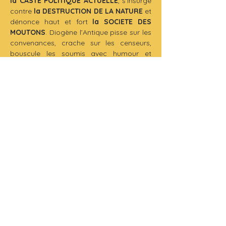
la CASTE POLITIQUE ACTUELLE
, s’insurge 
contre 
la DESTRUCTION DE LA NATURE
 et 
dénonce haut et fort 
la SOCIETE DES 
MOUTONS
. Diogène l’Antique pisse sur les 
convenances, crache sur les censeurs, 
bouscule les soumis avec humour et 
justesse.
 NB : Capitalistes, réactionnaires et 
premiers de cordées bienvenus, si 
masochistes !
Un spectacle 
POLITIQUEMENT 
INCORRECT
 et 
dangereusement 
JUBILATOIRE !
A méditer sans modération !
Production 
: Théâtre de La Parlote