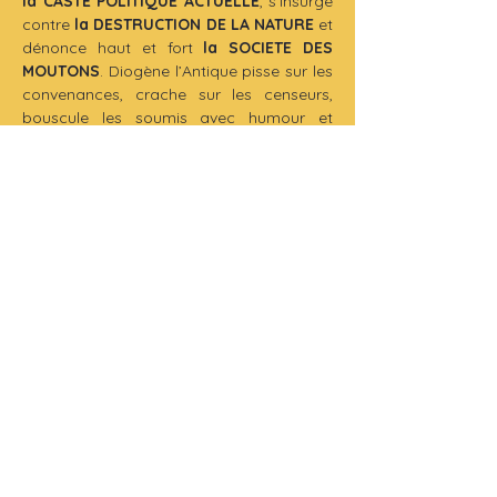
la CASTE POLITIQUE ACTUELLE
, s’insurge 
contre 
la DESTRUCTION DE LA NATURE
 et 
dénonce haut et fort 
la SOCIETE DES 
MOUTONS
. Diogène l’Antique pisse sur les 
convenances, crache sur les censeurs, 
bouscule les soumis avec humour et 
justesse.
 NB : Capitalistes, réactionnaires et 
premiers de cordées bienvenus, si 
masochistes !
Un spectacle 
POLITIQUEMENT 
INCORRECT
 et 
dangereusement 
JUBILATOIRE !
A méditer sans modération !
Production 
: Théâtre de La Parlote