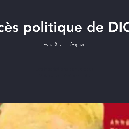
cès politique de 
ven. 18 juil.
  |  
Avignon
Les inscriptions sont closes
Voir autres événements