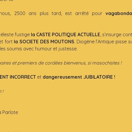
nous, 2500 ans plus tard, est arrêté pour 
vagabondag
éleste fustige 
la CASTE POLITIQUE ACTUELLE
, s’insurge con
t fort 
la SOCIETE DES MOUTONS
. Diogène l’Antique pisse 
 les soumis avec humour et justesse.
nnaires et premiers de cordées bienvenus, si masochistes !
ENT INCORRECT
 et 
dangereusement JUBILATOIRE !
 !
a Parlote