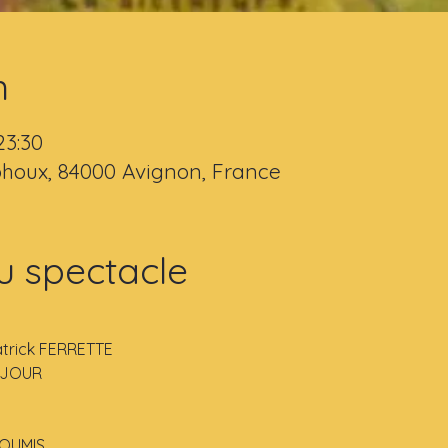
n
23:30
houx, 84000 Avignon, France
u spectacle
atrick FERRETTE
LEJOUR
SOUMIS