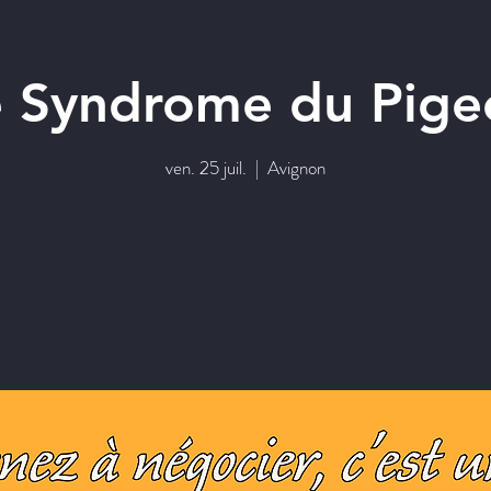
e Syndrome du Pige
ven. 25 juil.
  |  
Avignon
Les inscriptions sont closes
Voir autres événements