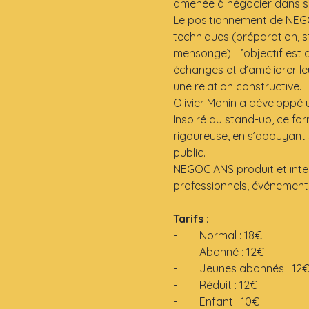
amenée à négocier dans so
Le positionnement de NEGO
techniques (préparation, st
mensonge). L’objectif est
échanges et d’améliorer le
une relation constructive.
Olivier Monin a développé
Inspiré du stand-up, ce fo
rigoureuse, en s’appuyant 
public.
NEGOCIANS produit et interv
professionnels, événement
Tarifs
 : 
-        Normal : 18€
-        Abonné : 12€
-        Jeunes abonnés : 12
-        Réduit : 12€
-        Enfant : 10€