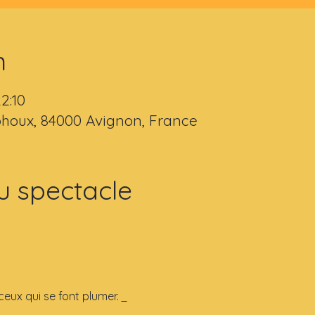
n
22:10
houx, 84000 Avignon, France
u spectacle
ceux qui se font plumer. 