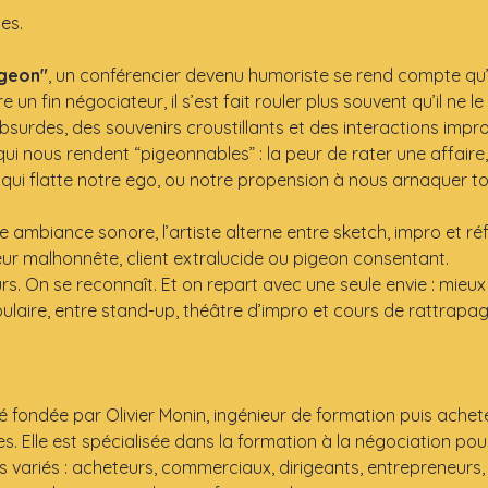
es.
igeon"
, un conférencier devenu humoriste se rend compte qu’i
 un fin négociateur, il s’est fait rouler plus souvent qu’il ne le
urdes, des souvenirs croustillants et des interactions improvi
 nous rendent “pigeonnables” : la peur de rater une affaire,
 qui flatte notre ego, ou notre propension à nous arnaquer to
ambiance sonore, l’artiste alterne entre sketch, impro et réfle
eur malhonnête, client extralucide ou pigeon consentant.
rs. On se reconnaît. Et on repart avec une seule envie : mieux 
opulaire, entre stand-up, théâtre d’impro et cours de rattrap
fondée par Olivier Monin, ingénieur de formation puis acheteu
es. Elle est spécialisée dans la formation à la négociation pou
s variés : acheteurs, commerciaux, dirigeants, entrepreneurs,