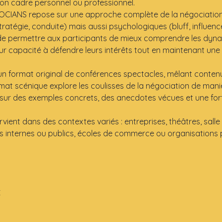
n cadre personnel ou professionnel.
CIANS repose sur une approche complète de la négociation,
ratégie, conduite) mais aussi psychologiques (bluff, influence
 de permettre aux participants de mieux comprendre les dyna
ur capacité à défendre leurs intérêts tout en maintenant un
 un format original de conférences spectacles, mêlant conte
rmat scénique explore les coulisses de la négociation de man
sur des exemples concrets, des anecdotes vécues et une forte
ient dans des contextes variés : entreprises, théâtres, salle
s internes ou publics, écoles de commerce ou organisations 
€