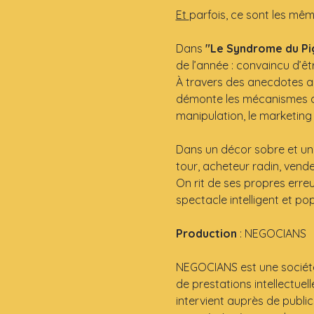
Et 
parfois, ce sont les mêm
Dans 
"Le Syndrome du P
de l’année : convaincu d’être
À travers des anecdotes abs
démonte les mécanismes qui
manipulation, le marketing
Dans un décor sobre et une 
tour, acheteur radin, vend
On rit de ses propres erreu
spectacle intelligent et p
Production 
: NEGOCIANS
NEGOCIANS est une société 
de prestations intellectuell
intervient auprès de public