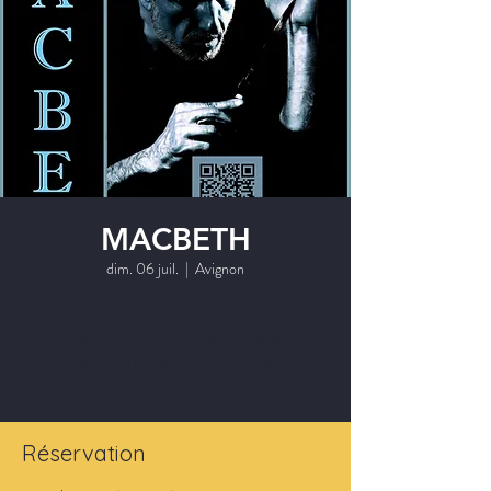
MACBETH
dim. 06 juil.
  |  
Avignon
Les inscriptions sont closes
Voir autres événements
Réservation