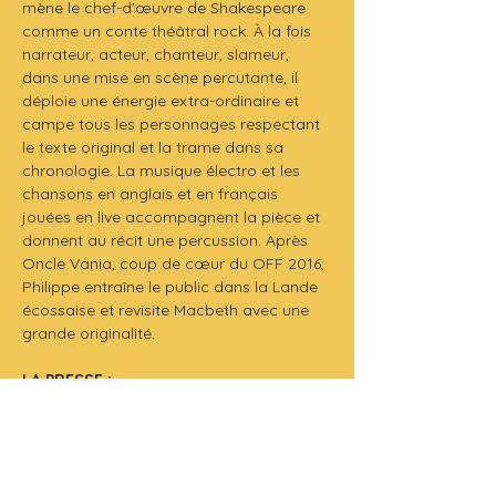
mène le chef-d'œuvre de Shakespeare 
comme un conte théâtral rock. À la fois 
narrateur, acteur, chanteur, slameur, 
dans une mise en scène percutante, il 
déploie une énergie extra-ordinaire et 
campe tous les personnages respectant 
le texte original et la trame dans sa 
chronologie. La musique électro et les 
chansons en anglais et en français 
jouées en live accompagnent la pièce et 
donnent au récit une percussion. Après 
Oncle Vania, coup de cœur du OFF 2016, 
Philippe entraîne le public dans la Lande 
écossaise et revisite Macbeth avec une 
grande originalité.
LA PRESSE :
Froggy's Delight : 
"Un Macbeth 
Magistral." 
Toutelaculture
 : 
"Un génie de mise en 
scène." 