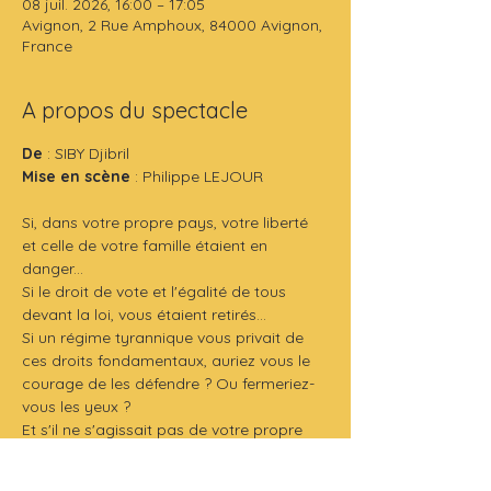
08 juil. 2026, 16:00 – 17:05
Avignon, 2 Rue Amphoux, 84000 Avignon,
France
A propos du spectacle
De
 : SIBY Djibril
Mise en scène
 : Philippe LEJOUR
Si, dans votre propre pays, votre liberté 
et celle de votre famille étaient en 
danger...
Si le droit de vote et l'égalité de tous 
devant la loi, vous étaient retirés...
Si un régime tyrannique vous privait de 
ces droits fondamentaux, auriez vous le 
courage de les défendre ? Ou fermeriez-
vous les yeux ?
Et s'il ne s'agissait pas de votre propre 
liberté, mais celle d'autrui ? Auriez-vous le 
courage de vos opinions au risque d'être 