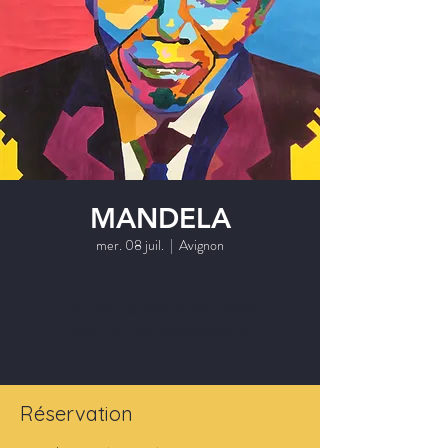
MANDELA
mer. 08 juil.
  |  
Avignon
Les inscriptions sont closes
Voir autres événements
Réservation