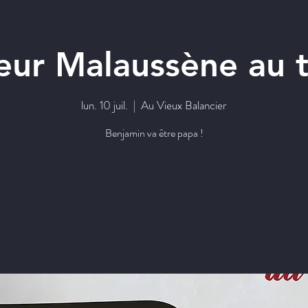
eur Malaussène au t
lun. 10 juil.
  |  
Au Vieux Balancier
Benjamin va être papa !
Les réservations sont closes
Voir autres événements