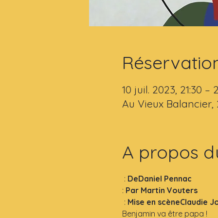
Réservatio
10 juil. 2023, 21:30 – 
Au Vieux Balancier,
A propos d
 : 
De
Daniel Pennac
: 
Par 
Martin Vouters
 : 
Mise en scène
Claudie J
Benjamin va être papa !