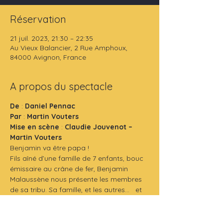
Réservation
21 juil. 2023, 21:30 – 22:35
Au Vieux Balancier, 2 Rue Amphoux,
84000 Avignon, France
A propos du spectacle
De
 : 
Daniel Pennac
Par 
: 
Martin Vouters
Mise en scène
 : 
Claudie Jouvenot – 
Martin Vouters
Benjamin va être papa !
Fils aîné d’une famille de 7 enfants, bouc 
émissaire au crâne de fer, Benjamin 
Malaussène nous présente les membres 
de sa tribu. Sa famille, et les autres…   et 
prévient le futur nouveau-né de ce qui 
l’attend : « 
le briefing, comme en 40, avant 
le parachutage du héros sur la patrie 