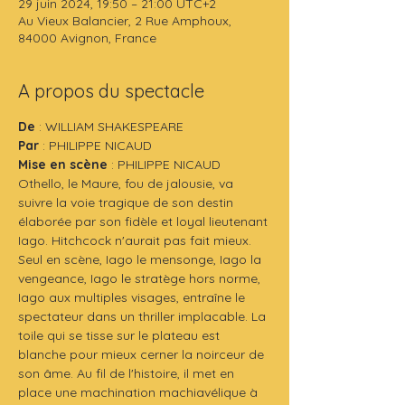
29 juin 2024, 19:50 – 21:00 UTC+2
Au Vieux Balancier, 2 Rue Amphoux,
84000 Avignon, France
A propos du spectacle
De
 : WILLIAM SHAKESPEARE
Par 
: PHILIPPE NICAUD
Mise en scène
 : PHILIPPE NICAUD
Othello, le Maure, fou de jalousie, va 
suivre la voie tragique de son destin 
élaborée par son fidèle et loyal lieutenant 
Iago. Hitchcock n'aurait pas fait mieux. 
Seul en scène, Iago le mensonge, Iago la 
vengeance, Iago le stratège hors norme, 
Iago aux multiples visages, entraîne le 
spectateur dans un thriller implacable. La 
toile qui se tisse sur le plateau est 
blanche pour mieux cerner la noirceur de 
son âme. Au fil de l'histoire, il met en 
place une machination machiavélique à 