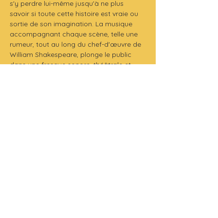
s'y perdre lui-même jusqu'à ne plus 
savoir si toute cette histoire est vraie ou 
sortie de son imagination. La musique 
accompagnant chaque scène, telle une 
rumeur, tout au long du chef-d'œuvre de 
William Shakespeare, plonge le public 
dans une fresque sonore, théâtrale et 
cinématographique. Le texte se voit alors 
porté, clamé, chanté, slamé et réinventé.
Philippe Nicaud présente un deuxième 
Shakespeare, seul en scène : MACBETH
Théâtre de l'Adresse :  2 avenue de la 
trillade à 15h40
Un spectacle musical et théâtral qui 
revient pour la troisième année 
consécutive.
Production 
: COMPAGNIE THEATRALE 
FRANCOPHONE
Durée
 : 1H10
Tarifs
 :
- Normal : 20€