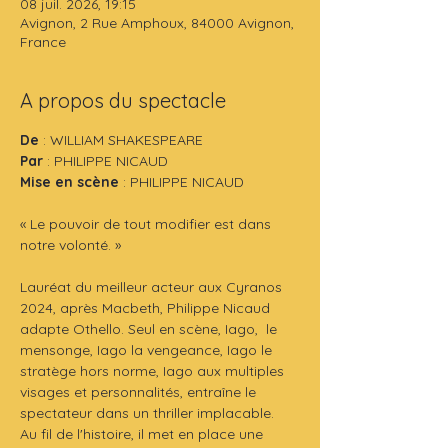
08 juil. 2026, 19:15
Avignon, 2 Rue Amphoux, 84000 Avignon,
France
A propos du spectacle
De
 : WILLIAM SHAKESPEARE
Par 
: PHILIPPE NICAUD
Mise en scène
 : PHILIPPE NICAUD
« Le pouvoir de tout modifier est dans 
notre volonté. »
Lauréat du meilleur acteur aux Cyranos 
2024, après Macbeth, Philippe Nicaud 
adapte Othello. Seul en scène, Iago,  le 
mensonge, Iago la vengeance, Iago le 
stratège hors norme, Iago aux multiples 
visages et personnalités, entraîne le 
spectateur dans un thriller implacable.  
Au fil de l'histoire, il met en place une 