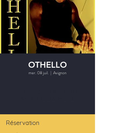
OTHELLO
mer. 08 juil.
  |  
Avignon
Les inscriptions sont closes
Voir autres événements
Réservation