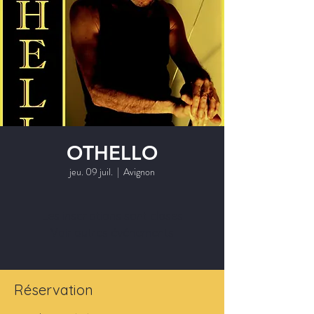
OTHELLO
jeu. 09 juil.
  |  
Avignon
Les inscriptions sont closes
Voir autres événements
Réservation