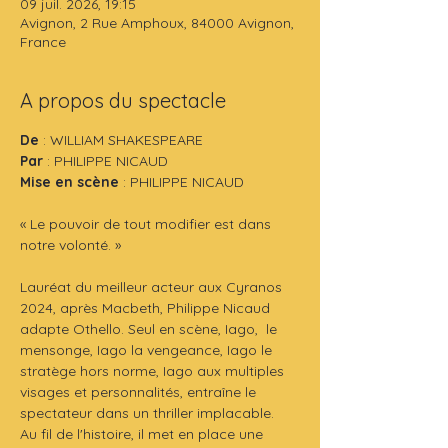
09 juil. 2026, 19:15
Avignon, 2 Rue Amphoux, 84000 Avignon,
France
A propos du spectacle
De
 : WILLIAM SHAKESPEARE
Par 
: PHILIPPE NICAUD
Mise en scène
 : PHILIPPE NICAUD
« Le pouvoir de tout modifier est dans 
notre volonté. »
Lauréat du meilleur acteur aux Cyranos 
2024, après Macbeth, Philippe Nicaud 
adapte Othello. Seul en scène, Iago,  le 
mensonge, Iago la vengeance, Iago le 
stratège hors norme, Iago aux multiples 
visages et personnalités, entraîne le 
spectateur dans un thriller implacable.  
Au fil de l'histoire, il met en place une 