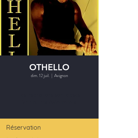
OTHELLO
dim. 12 juil.
  |  
Avignon
Les inscriptions sont closes
Voir autres événements
Réservation