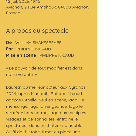
12 juil. 2026, 19:15
Avignon, 2 Rue Amphoux, 84000 Avignon,
France
A propos du spectacle
De
 : WILLIAM SHAKESPEARE
Par 
: PHILIPPE NICAUD
Mise en scène
 : PHILIPPE NICAUD
« Le pouvoir de tout modifier est dans 
notre volonté. »
Lauréat du meilleur acteur aux Cyranos 
2024, après Macbeth, Philippe Nicaud 
adapte Othello. Seul en scène, Iago,  le 
mensonge, Iago la vengeance, Iago le 
stratège hors norme, Iago aux multiples 
visages et personnalités, entraîne le 
spectateur dans un thriller implacable.  
Au fil de l'histoire, il met en place une 