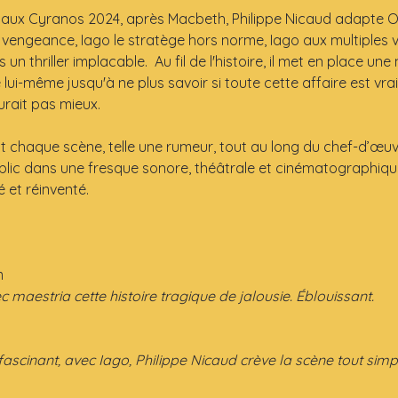
 aux Cyranos 2024, après Macbeth, Philippe Nicaud adapte Oth
 vengeance, Iago le stratège hors norme, Iago aux multiples v
un thriller implacable.  Au fil de l'histoire, il met en place un
lui-même jusqu'à ne plus savoir si toute cette affaire est vrai
rait pas mieux. 
haque scène, telle une rumeur, tout au long du chef-d’œuvr
lic dans une fresque sonore, théâtrale et cinématographique.
 et réinventé.
m
c maestria cette histoire tragique de jalousie. Éblouissant.
fascinant, avec Iago, Philippe Nicaud crève la scène tout sim