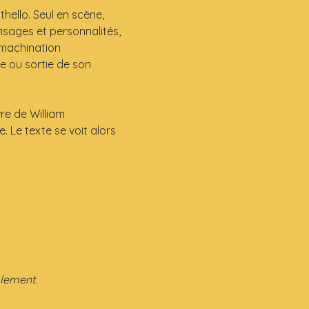
ello. Seul en scène, 
isages et personnalités, 
e machination 
e ou sortie de son 
e de William 
 Le texte se voit alors 
plement.