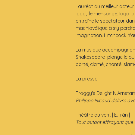
Lauréat du meilleur acteur
Iago,  le mensonge, Iago la
entraîne le spectateur dans 
machiavélique à s'y perdre 
imagination. Hitchcock n'au
La musique accompagnant c
Shakespeare  plonge le pub
porté, clamé, chanté, slamé
La presse :
Froggy's Delight N.Arnsta
Philippe Nicaud délivre ave
Théâtre au vent | E.Trân |
Tout autant effrayant que 