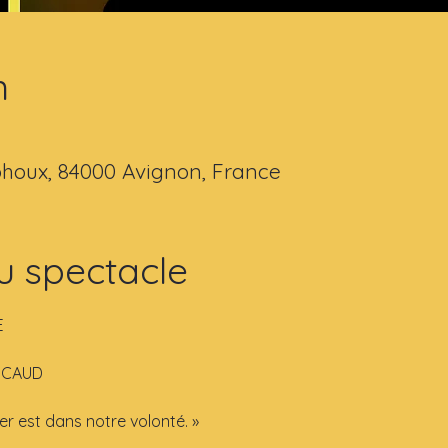
n
houx, 84000 Avignon, France
u spectacle
E
NICAUD
er est dans notre volonté. »