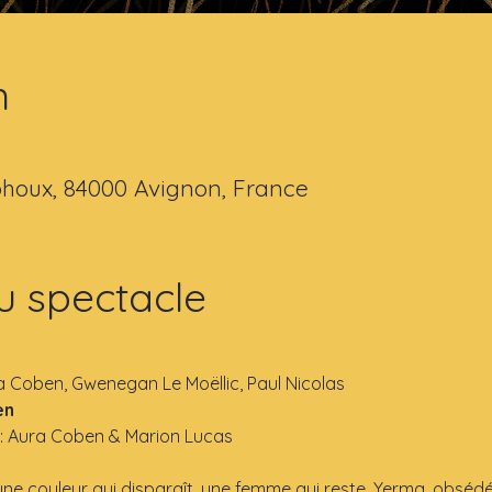
n
houx, 84000 Avignon, France
u spectacle
a
a Coben, Gwenegan Le Moëllic, Paul Nicolas
en
 : Aura Coben & Marion Lucas
une couleur qui disparaît, une femme qui reste. Yerma, obsédé