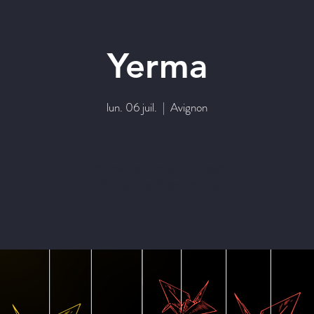
Yerma
lun. 06 juil.
  |  
Avignon
Les inscriptions sont closes
Voir autres événements