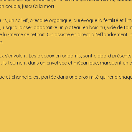
son couple, jusqu’à la mort.
s, un sol vif, presque organique, qui évoque la fertilité et l’
squ’à laisser apparaître un plateau en bois nu, vidé de toute
lui-même se retirait. On assiste en direct à l’effondrement in
e.
ux s’envolent. Les oiseaux en origamis, sont d’abord présents 
, ils tournent dans un envol sec et mécanique, marquant un po
ue et charnelle, est portée dans une proximité qui rend chaqu