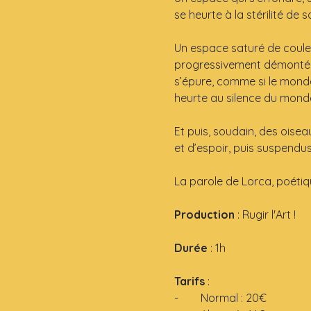
se heurte à la stérilité de 
Un espace saturé de couleur
progressivement démonté, ju
s’épure, comme si le monde 
heurte au silence du mond
Et puis, soudain, des oisea
et d’espoir, puis suspendus
La parole de Lorca, poétiq
Production 
: Rugir l'Art !
Durée
 : 1h
Tarifs
 : 
-        Normal : 20€