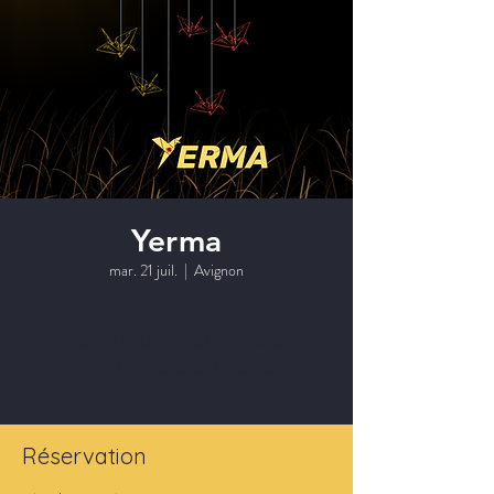
Yerma
mar. 21 juil.
  |  
Avignon
Les inscriptions sont closes
Voir autres événements
Réservation