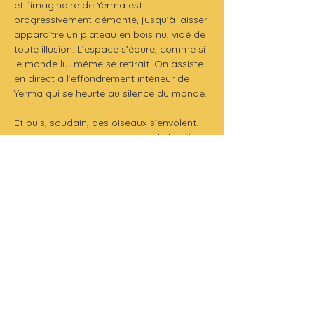
et l’imaginaire de Yerma est 
progressivement démonté, jusqu’à laisser 
apparaître un plateau en bois nu, vidé de 
toute illusion. L’espace s’épure, comme si 
le monde lui-même se retirait. On assiste 
en direct à l’effondrement intérieur de 
Yerma qui se heurte au silence du monde.
Et puis, soudain, des oiseaux s’envolent. 
Les oiseaux en origamis, sont d’abord 
présents des signes fragiles de vie et 
d’espoir, puis suspendus, ils tournent 
dans un envol sec et mécanique, 
marquant un point de rupture irréversible.
La parole de Lorca, poétique et charnelle, 
est portée dans une proximité qui rend 
chaque souffle perceptible.
Production 
: Rugir l'Art !