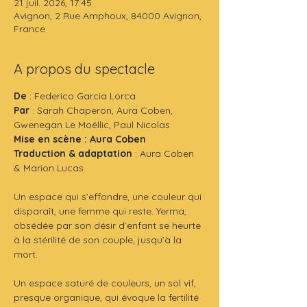
21 juil. 2026, 17:45
Avignon, 2 Rue Amphoux, 84000 Avignon,
France
A propos du spectacle
De
 : Federico Garcia Lorca
Par 
: Sarah Chaperon, Aura Coben, 
Gwenegan Le Moëllic, Paul Nicolas
Mise en scène : Aura Coben
Traduction & adaptation
 : Aura Coben 
& Marion Lucas
Un espace qui s’effondre, une couleur qui 
disparaît, une femme qui reste. Yerma, 
obsédée par son désir d’enfant se heurte 
à la stérilité de son couple, jusqu’à la 
mort.
Un espace saturé de couleurs, un sol vif, 
presque organique, qui évoque la fertilité 