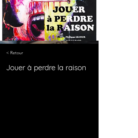
< Retour
Jouer à perdre la raison
L'un est grand, si grand; il joue Richard III.
L’autre est petit, trop petit; il rêve de Don 
Quichotte.
C'est quand le rideau se lève que leur vie 
commence.
Ils s’affrontent dans une leçon de théâtre 
Masterclass jusqu'à la folie ! 
Une entrée dramatique et drôle dans le 