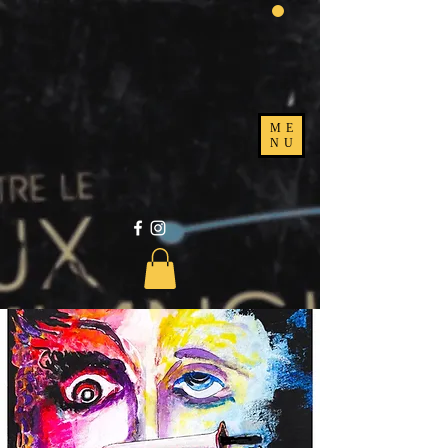
ME
NU