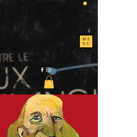
ME
NU